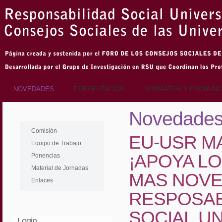
NOVEDADES
PRESENTACIÓN
NORMATIVA Y PRONUNC
Novedade
de Calidad
Comisión
de Seguimiento
EU-USR MA
Equipo de Trabajo
¡APOYA L
Ponencias
de interés
Material de Jornadas
observatorios RS
MAS NOV
Enlaces
blogs RSU
RESPOSAB
SOCIAL UN
Login